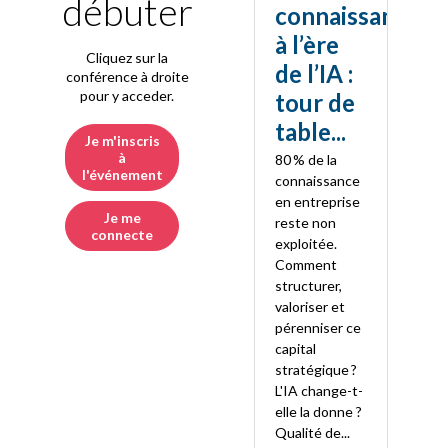
débuter
connaissance
à l’ère
Cliquez sur la
de l’IA :
conférence à droite
pour y acceder.
tour de
table...
Je m'inscris
à
80 % de la
l'événement
connaissance
en entreprise
Je me
reste non
connecte
exploitée.
Comment
structurer,
valoriser et
pérenniser ce
capital
stratégique ?
L'IA change-t-
elle la donne ?
Qualité de...