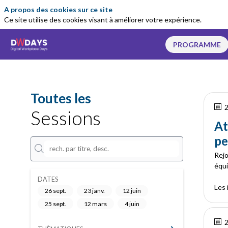
A propos des cookies sur ce site
Ce site utilise des cookies visant à améliorer votre expérience.
PROGRAMME
Toutes les
2
Sessions
At
pe
Rejo
équi
DATES
Les 
26 sept.
23 janv.
12 juin
25 sept.
12 mars
4 juin
2