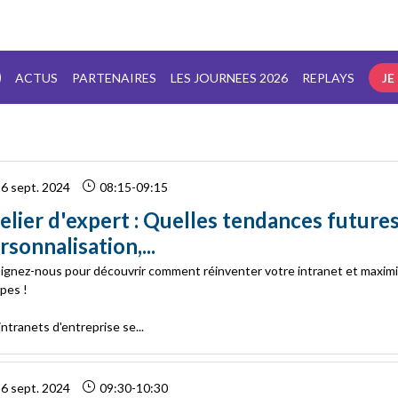
ACTUS
PARTENAIRES
LES JOURNEES 2026
REPLAYS
JE
6 sept. 2024
08:15
-
09:15
elier d'expert : Quelles tendances futures
rsonnalisation,...
ignez-nous pour découvrir comment réinventer votre intranet et maximis
pes !
intranets d'entreprise se...
6 sept. 2024
09:30
-
10:30