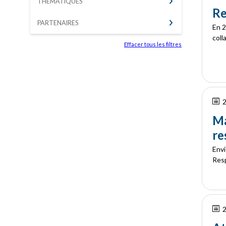
THÈMATIQUES
Re
PARTENAIRES
En 2
coll
Effacer tous les filtres
2
Ma
re
Envi
Resp
2