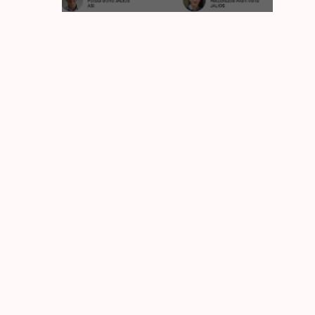
Les
5
dimensions
de
la
gestion
de
la