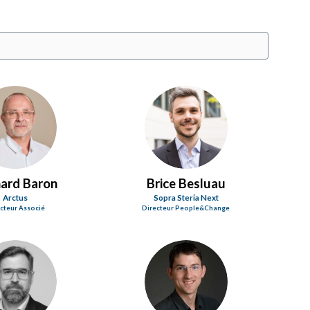
BB
BB
nard
Baron
Brice
Besluau
Arctus
Sopra Steria Next
cteur Associé
Directeur People&Change
JB
MC