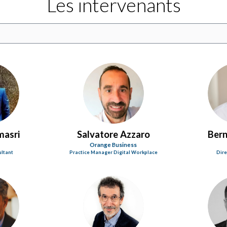
Les intervenants
SA
masri
Salvatore
Azzaro
Ber
o
Orange Business
ultant
Practice Manager Digital Workplace
Dire
B
VB