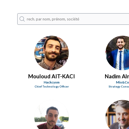
MA
NA
Mouloud
AIT-KACI
Nadim
Al
Hackcyom
Mio&C
Chief Technology Officer
Strategy Cons
AB
M