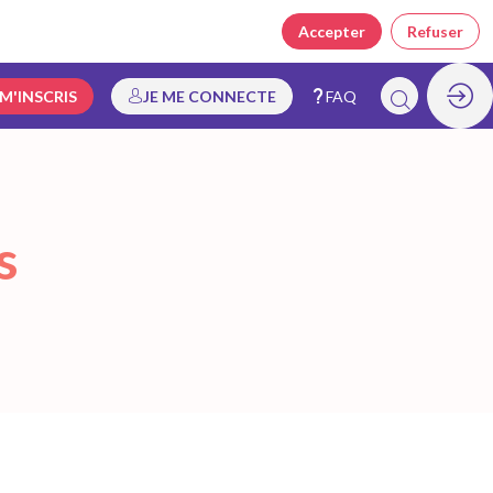
Accepter
Refuser
 M'INSCRIS
JE ME CONNECTE
FAQ
s