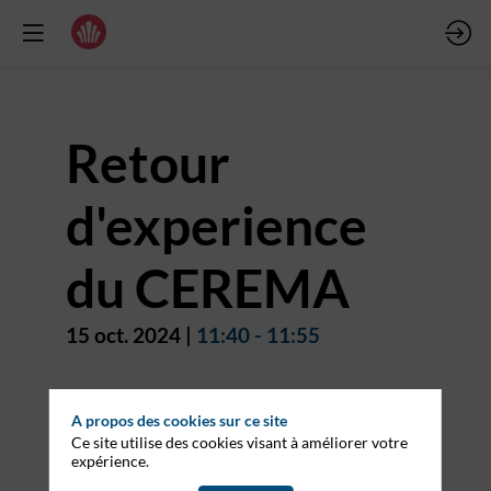
Retour
d'experience
du CEREMA
15 oct. 2024
|
11:40
-
11:55
Description
A propos des cookies sur ce site
Ce site utilise des cookies visant à améliorer votre
Présentation
expérience.
de
la