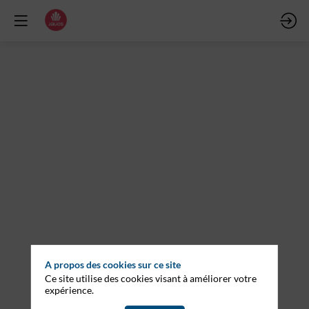
Fermeture
d'Osmose
:
découvrez
l'offre
de
A propos des cookies sur ce site
Ce site utilise des cookies visant à améliorer votre
continuité
expérience.