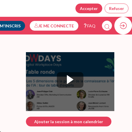
Accepter
Refuser
 M'INSCRIS
JE ME CONNECTE
FAQ
Ajouter la session à mon calendrier
x