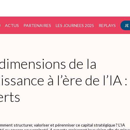
ACTUS
PARTENAIRES
LES JOURNEES 2025
REPLAYS
JE
 dimensions de la
ssance à l’ère de l’IA :
erts
ment structurer, valoriser et pérenniser ce capital stratégique ? L'IA
ité ou encore souveraineté, 4 experts croiseront leur vision afin de mieu