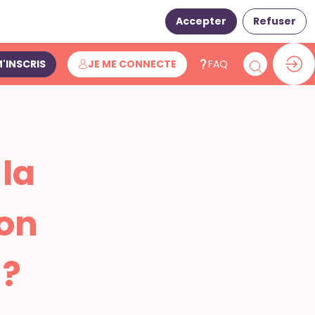
Accepter
Refuser
M'INSCRIS
JE ME CONNECTE
FAQ
la
ion
 ?