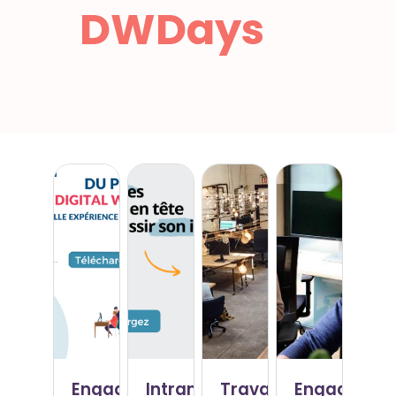
DWDays
Engagement
Intranet
Travail
Engagemen