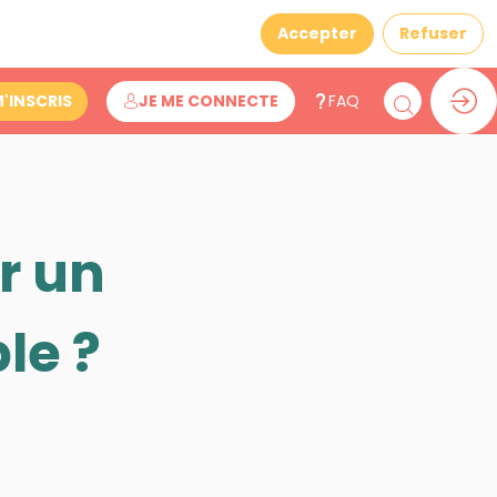
Accepter
Refuser
M'INSCRIS
JE ME CONNECTE
FAQ
r un
le ?