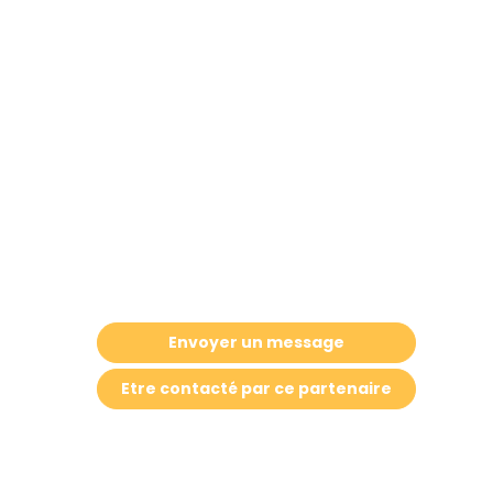
1
Learn
Description
Envoyer un message
Affiliée
Etre contacté par ce partenaire
au
groupe
Jalios,
1Day1Learn
est