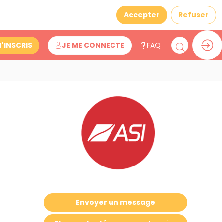
Accepter
Refuser
M'INSCRIS
JE ME CONNECTE
FAQ
Envoyer un message