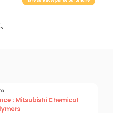
Etre contacté par ce partenaire
t
on
:00
ence : Mitsubishi Chemical
lymers