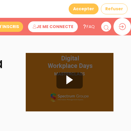
Accepter
Refuser
M'INSCRIS
JE ME CONNECTE
FAQ
a