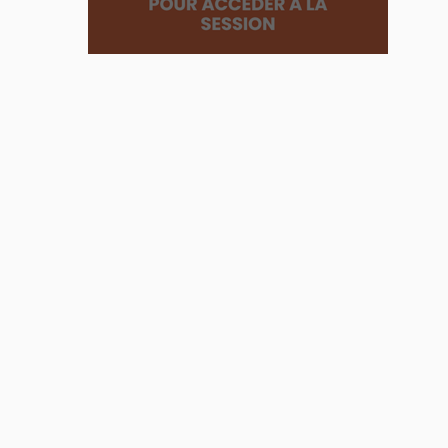
Employee
Advocacy
:
comment
faire
de