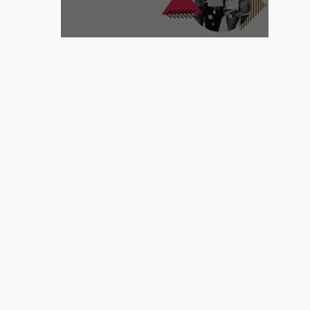
:
Comment
la
communication
interne
réinvente