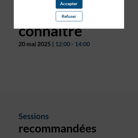
Accepter
mieux se
Refuser
connaître
20 mai 2025
|
12:00
-
14:00
Sessions
recommandées