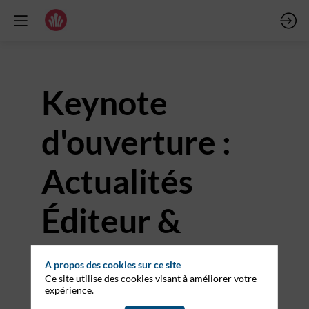
Keynote
d'ouverture :
Actualités
Éditeur &
Stratégie Jalios
A propos des cookies sur ce site
Ce site utilise des cookies visant à améliorer votre
20 mai 2025
|
09:30
-
09:50
expérience.