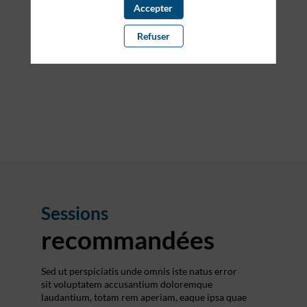
Accepter
Description
Refuser
Vincent
Bouthors,
PDG
Jalios
Sessions
recommandées
Sed ut perspiciatis unde omnis iste natus error
sit voluptatem accusantium doloremque
laudantium, totam rem aperiam, eaque ipsa quae