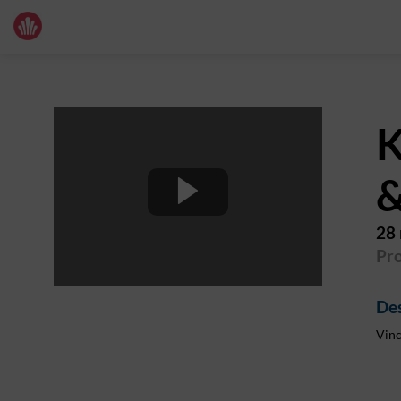
K
&
28
Pr
Des
Vinc