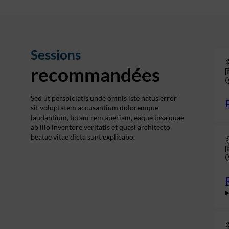
Sessions
recommandées
Sed ut perspiciatis unde omnis iste natus error
sit voluptatem accusantium doloremque
laudantium, totam rem aperiam, eaque ipsa quae
ab illo inventore veritatis et quasi architecto
beatae vitae dicta sunt explicabo.