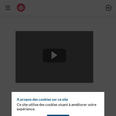
S
t
J
:
P
A propos des cookies sur ce site
Ce site utilise des cookies visant à améliorer votre
d
expérience.