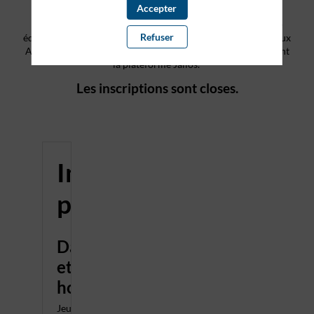
Accepter
Jalios est heureux de vous inviter à participer à la seconde
Refuser
édition du JClub Etat, une journée club utilisateurs dédiée aux
Administrations centrales et opérateurs de l'Etat qui utilisent
la plateforme Jalios.
Les inscriptions sont closes.
Informations
pratiques
Dates
et
horaires
Jeudi