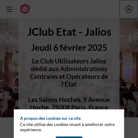
JClub Etat - Jalios
Jeudi 6 février 2025
Le Club Utilisateurs Jalios
dédié aux Administrations
Centrales et Opérateurs de
Les Salons Hoches, 9 Avenue
Hoche, 75008 Paris, France
A propos des cookies sur ce site
Ce site utilise des cookies visant à améliorer votre
expérience.
Formulaire d'inscription