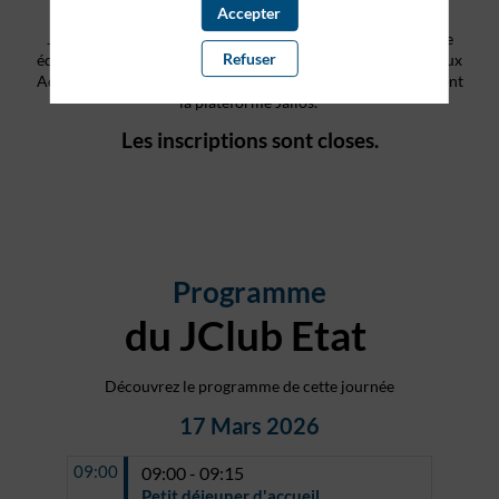
Accepter
Jalios est heureux de vous inviter à participer à la troisième
Refuser
édition du JClub Etat, une journée club utilisateurs dédiée aux
Administrations Centrales et Opérateurs de l'Etat qui utilisent
la plateforme Jalios.
Les inscriptions sont closes.
Programme
du JClub Etat
Découvrez le programme de cette journée
17 Mars 2026
09:00
09:00 - 09:15
Petit déjeuner d'accueil