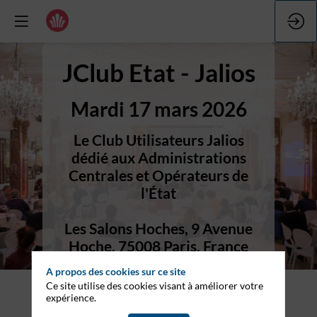
JClub Etat - Jalios
Mardi 17 mars 2026
Le Club Utilisateurs Jalios
dédié aux Administrations
Centrales et Opérateurs de
Les Salons Hoches, 9 Avenue
Hoche, 75008 Paris, France
A propos des cookies sur ce site
Ce site utilise des cookies visant à améliorer votre
expérience.
Formulaire d'inscription