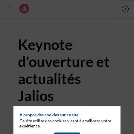
Keynote
d'ouverture et
actualités
Jalios
17 mars 2026
|
09:15
-
09:45
A propos des cookies sur ce site
Ce site utilise des cookies visant à améliorer votre
expérience.