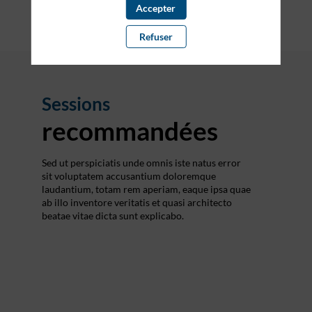
Accepter
Refuser
Sessions
recommandées
Sed ut perspiciatis unde omnis iste natus error
sit voluptatem accusantium doloremque
laudantium, totam rem aperiam, eaque ipsa quae
ab illo inventore veritatis et quasi architecto
beatae vitae dicta sunt explicabo.