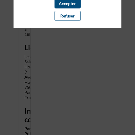
Jeudi
Accepter
6
février
Refuser
de
8h45
à
18h00
Lieu
Les
Salons
Hoches,
9
Avenue
Hoche,
75008
Paris,
France
Informations
complémentaires
Parking
Public