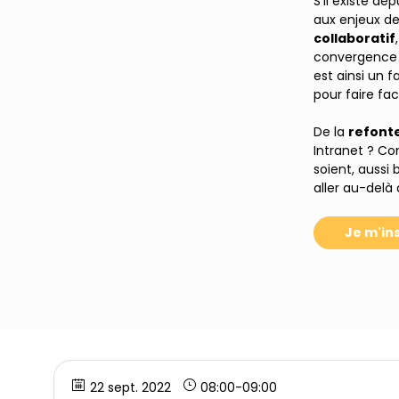
S'il existe de
aux enjeux de
collaboratif
convergence d
est ainsi un 
pour faire fac
De la
refont
Intranet ? Co
soient, aussi
aller au-delà
Je m'ins
22 sept. 2022
08:00
-
09:00