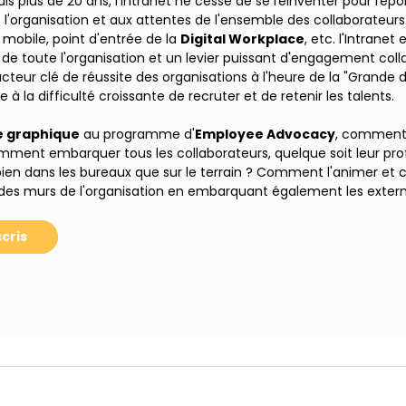
puis plus de 20 ans, l'Intranet ne cesse de se réinventer pour répo
 l'organisation et aux attentes de l'ensemble des collaborateurs.
, mobile, point d'entrée de la
Digital Workplace
, etc. l'Intranet 
e toute l'organisation et un levier puissant d'engagement collab
facteur clé de réussite des organisations à l'heure de la "Grande 
e à la difficulté croissante de recruter et de retenir les talents.
e graphique
au programme d'
Employee Advocacy
, comment 
mment embarquer tous les collaborateurs, quelque soit leur profil
 bien dans les bureaux que sur le terrain ? Comment l'animer e
 des murs de l'organisation en embarquant également les exter
cris