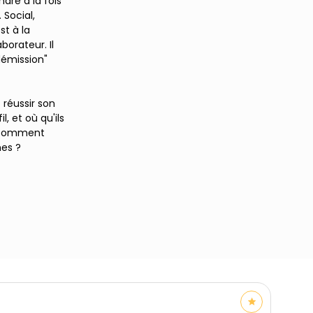
ndre à la fois
 Social,
est à la
orateur. Il
démission"
réussir son
, et où qu'ils
t comment
nes ?