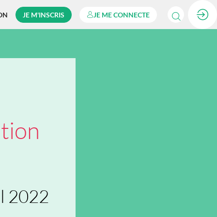
ON
JE M'INSCRIS
JE ME CONNECTE
ition