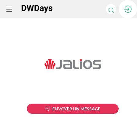
Jalios
Description
ENVOYER UN MESSAGE
Premier
éditeur
français
d’Intranet