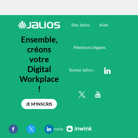
Site Jalios
Aide
Ensemble,
créons
Mentions légales
votre
Digital
Suivez Jalios :
Workplace
!
JE M'INSCRIS
Powered by