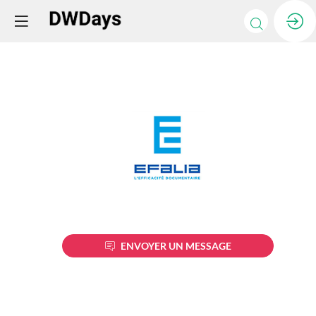
Efalia
Description
ENVOYER UN MESSAGE
Le
groupe
EFALIA
est