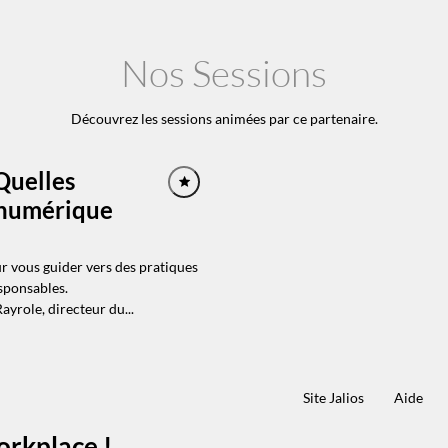
Nos Sessions
Découvrez les sessions animées par ce partenaire.
 Quelles
 numérique
r vous guider vers des pratiques
sponsables.
ayrole, directeur du...
Site Jalios
Aide
orkplace !