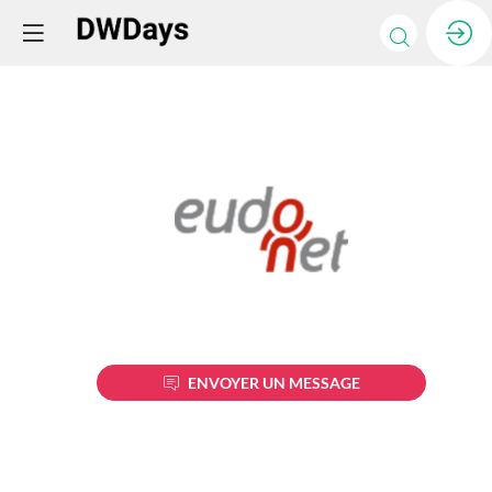
Eudonet
Description
ENVOYER UN MESSAGE
Depuis
2000
Eudonet
est