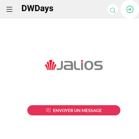
Jalios
Description
ENVOYER UN MESSAGE
Premier
éditeur
français
d’Intranet