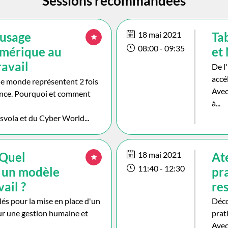
Sessions recommandées
 usage
18 mai 2021
Ta
08:00
 - 
09:35
umérique au
et
ravail
De l
accé
le monde représentent 2 fois
Avec
ance. Pourquoi et comment
à...
svola et du Cyber World...
 Quel
18 mai 2021
Ate
11:40
 - 
12:30
 un modèle
pr
ail ?
re
és pour la mise en place d'un
Déco
ur une gestion humaine et
prat
Avec