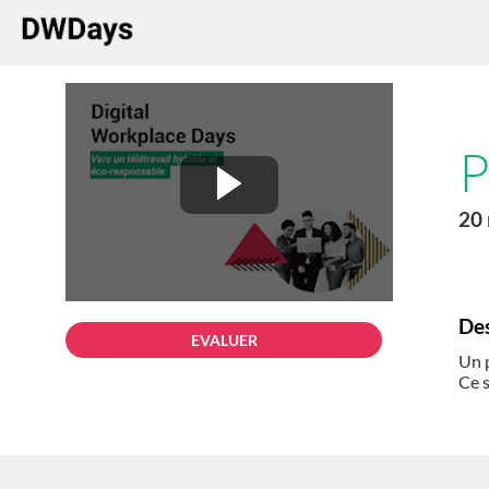
P
20
Des
EVALUER
Un p
Ce s