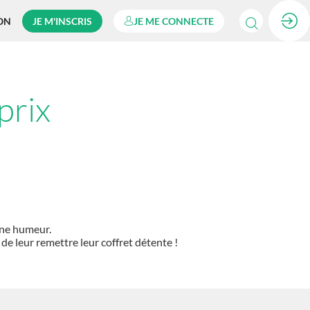
ON
JE M'INSCRIS
JE ME CONNECTE
prix
nne humeur.
de leur remettre leur coffret détente !