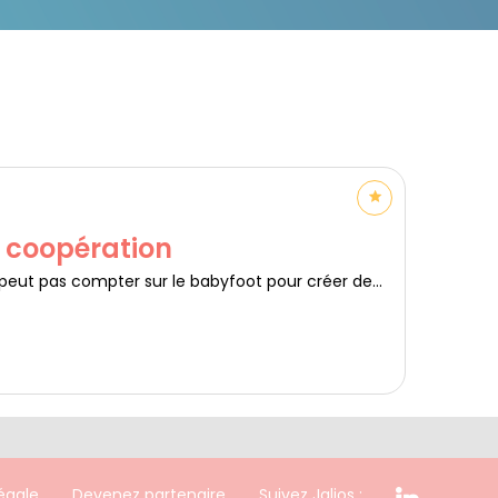
e coopération
e peut pas compter sur le babyfoot pour créer de...
égale
Devenez partenaire
Suivez Jalios :