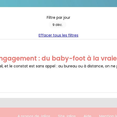
Filtre par jour
9 déc.
Effacer tous les filtres
engagement : du baby-foot à la vrai
ail, et le constat est sans appel : au bureau ou à distance, on n
A propos de Jalios
Site Jalios
Aide
Mention l