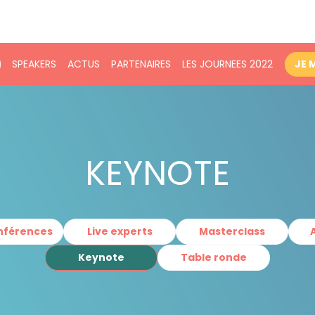
SPEAKERS
ACTUS
PARTENAIRES
LES JOURNEES 2022
JE 
KEYNOTE
onférences
Live experts
Masterclass
Keynote
Table ronde