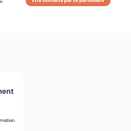
Etre contacté par ce partenaire
on
ment
ormation