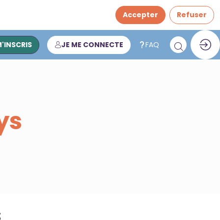
Accepter
Refuser
M'INSCRIS
JE ME CONNECTE
FAQ
ys
s