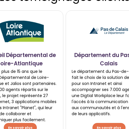
il Départemental de
Département du Pa
Loire-Atlantique
Calais
t plus de 15 ans que le
Le département du Pas-de-
 Départemental de Loire-
fait le choix de la solution de
ue et Jalios sont partenaires.
pour son Intranet et ainsi
0 agents répartis sur le
accompagner ses 7.000 age
e, le projet représente 27
une Digtial Workplace leur fa
ternet, 3 applications mobiles
l'accès à la communication 
s Intranet "Planet", qui leur
aux communautés et à l'e
e collaborer et
de leurs applicatifs.
quer plus facilement.
En savoir plus
En savoir plus