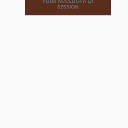
:
Intranet
Mobile
:
les
5