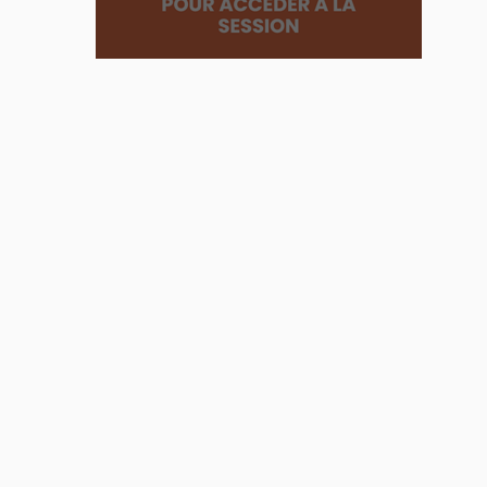
:
Comment
la
communication
interne
réinvente